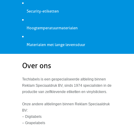
Security-etiketten
Hoogtemperatuurmaterialen
Materialen met lange levensduur
Over ons
Techlabels is een gespecialiseerde afdeling binnen
Reklam Speciaaldruk BV, sinds 1974 specialisten in de
productie van zelfklevende etiketten en vinylstickers.
Onze andere afdelingen binnen Reklam Speciaaldruk
BV:
– Digilabels
– Grapelabels